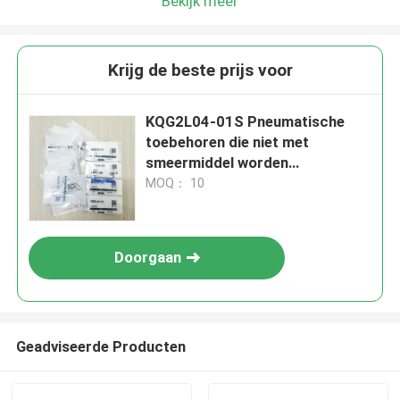
Bekijk meer
Krijg de beste prijs voor
KQG2L04-01S Pneumatische
toebehoren die niet met
smeermiddel worden
aangedreven
MOQ： 10
Doorgaan
Geadviseerde Producten