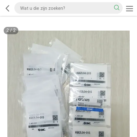
2
/
2