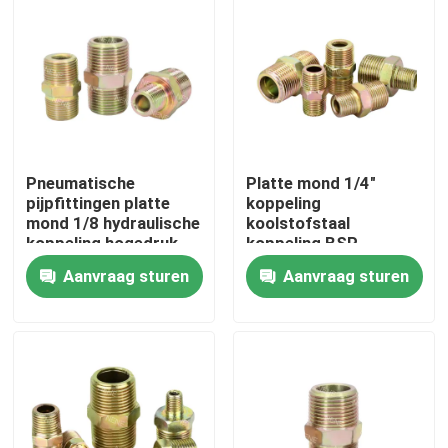
Pneumatische
Platte mond 1/4"
pijpfittingen platte
koppeling
mond 1/8 hydraulische
koolstofstaal
koppeling hogedruk
koppeling BSP
koolstofstaal
schroefdraad
Aanvraag sturen
Aanvraag sturen
verloopkoppeling
pijpfitting
Huis
Producten
Video's