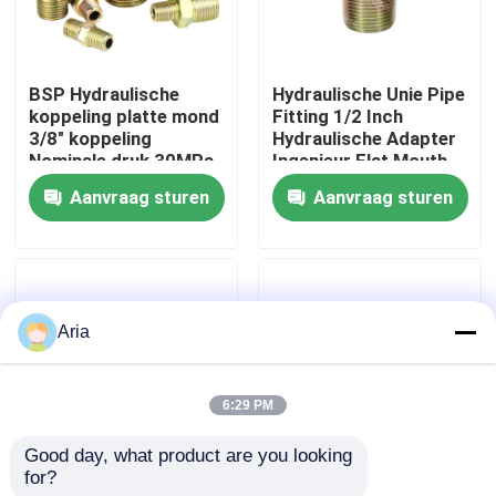
Over ons
BSP Hydraulische
Hydraulische Unie Pipe
koppeling platte mond
Fitting 1/2 Inch
fabriekstour
3/8" koppeling
Hydraulische Adapter
Nominale druk 30MPa
Ingenieur Flat Mouth
Pneumatische
Union Joint
Aanvraag sturen
Aanvraag sturen
Kwaliteitscontrole
pijpkoppelingen
Neem contact met ons op
Aria
Nieuws
6:29 PM
Vraag een offerte
Good day, what product are you looking 
for?
3/4 inch BSP draad
pneumatische
Pneumatische buisbevestigingen