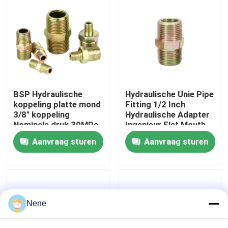
Over ons
fabriekstour
Kwaliteitscontrole
BSP Hydraulische
Hydraulische Unie Pipe
koppeling platte mond
Fitting 1/2 Inch
3/8" koppeling
Hydraulische Adapter
Nominale druk 30MPa
Ingenieur Flat Mouth
Neem contact met ons op
Pneumatische
Union Joint
Aanvraag sturen
Aanvraag sturen
pijpkoppelingen
Nieuws
Vraag een offerte
Nene
Pneumatische buisbevestigingen