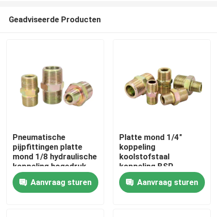
Geadviseerde Producten
Pneumatische
Platte mond 1/4"
pijpfittingen platte
koppeling
Huis
mond 1/8 hydraulische
koolstofstaal
koppeling hogedruk
koppeling BSP
koolstofstaal
schroefdraad
Aanvraag sturen
Aanvraag sturen
Producten
verloopkoppeling
pijpfitting
Video's