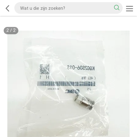
2
/
2