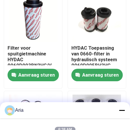
Over ons
fabriekstour
Filter voor
HYDAC Toepassing
Kwaliteitscontrole
spuitgietmachine
van 0660-filter in
HYDAC
hydraulisch systeem
0060D003BN3HC/V
0060D005BH3HC
Neem contact met ons op
Aanvraag sturen
Aanvraag sturen
Nieuws
Vraag een offerte
Aria
Pneumatische buisbevestigingen
6:38 AM