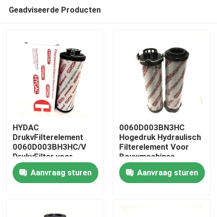
Geadviseerde Producten
HYDAC
0060D003BN3HC
DrukvFilterelement
Hogedruk Hydraulisch
0060D003BH3HC/V
Filterelement Voor
Huis
DrukvFilter voor
Bouwmachines
Hydraulisch Station
Aanvraag sturen
Aanvraag sturen
Producten
Video's