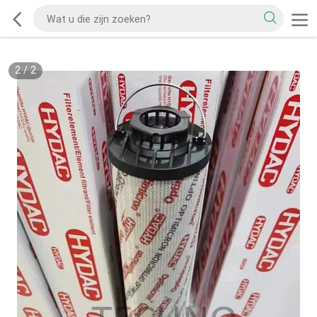
2
/
2