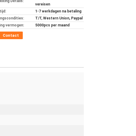
kking Details:
vereisen
ijd:
1-7 werkdagen na betaling
ingscondities:
T/T, Western Union, Paypal
ing vermogen:
5000pcs per maand
Contact