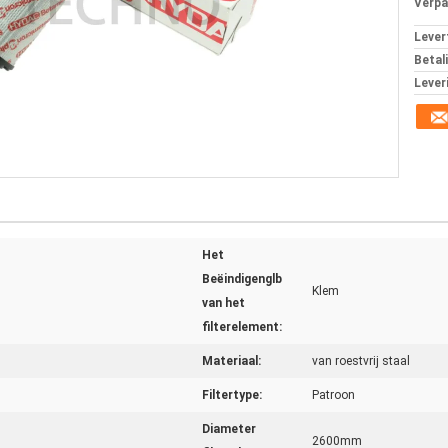
Verpa
Levert
Betal
Lever
Het
Beëindigenglb
Klem
van het
filterelement:
Materiaal:
van roestvrij staal
Filtertype:
Patroon
Diameter
2600mm