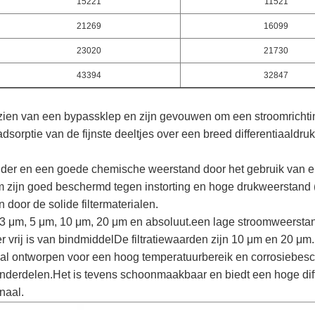
15221
11521
21269
16099
23020
21730
43394
32847
rzien van een bypassklep en zijn gevouwen om een stroomrichti
dsorptie van de fijnste deeltjes over een breed differentiaaldru
nder en een goede chemische weerstand door het gebruik van 
 zijn goed beschermd tegen instorting en hoge drukweerstand 
door de solide filtermaterialen.
ijn 3 μm, 5 μm, 10 μm, 20 μm en absoluut.een lage stroomweerst
er vrij is van bindmiddelDe filtratiewaarden zijn 10 μm en 20 μm.
aal ontworpen voor een hoog temperatuurbereik en corrosiebes
londerdelen.Het is tevens schoonmaakbaar en biedt een hoge diffe
naal.