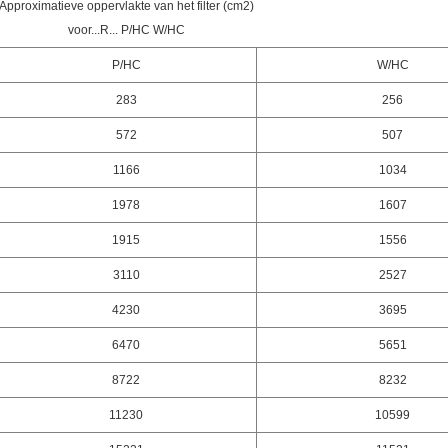
Approximatieve oppervlakte van het filter (cm2)
voor...R... P/HC W/HC
P/HC
W/HC
283
256
572
507
1166
1034
1978
1607
1915
1556
3110
2527
4230
3695
6470
5651
8722
8232
11230
10599