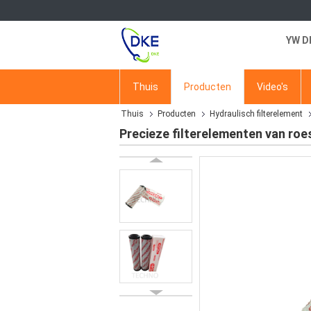
YW D
Thuis
Producten
Video's
Thuis
Producten
Hydraulisch filterelement
Precieze filterelementen van roes