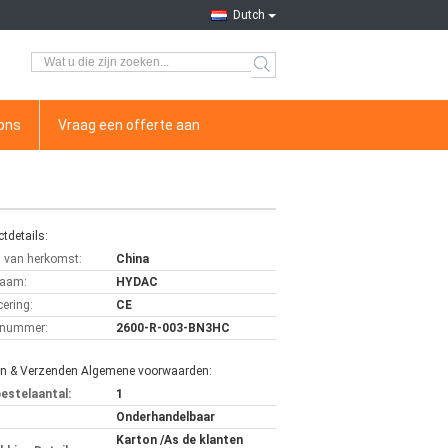
Dutch
ons
Vraag een offerte aan
tdetails:
s van herkomst:
China
aam:
HYDAC
cering:
CE
lnummer:
2600-R-003-BN3HC
en & Verzenden Algemene voorwaarden:
bestelaantal:
1
Onderhandelbaar
Karton /As de klanten