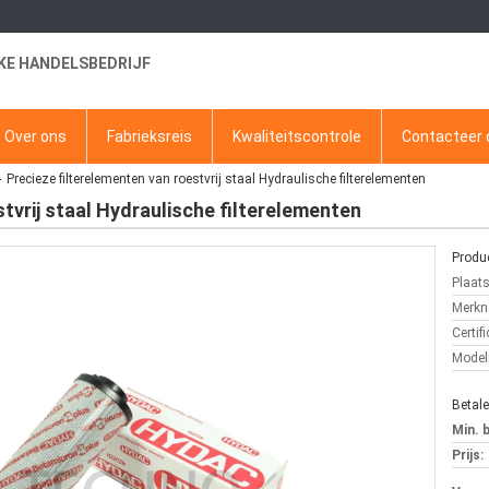
KE HANDELSBEDRIJF
Over ons
Fabrieksreis
Kwaliteitscontrole
Contacteer 
Precieze filterelementen van roestvrij staal Hydraulische filterelementen
tvrij staal Hydraulische filterelementen
Produc
Plaat
Merkn
Certifi
Mode
Betal
Min. 
Prijs: