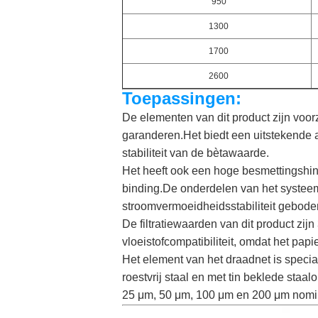
950
1300
1700
2600
Toepassingen:
De elementen van dit product zijn voo
garanderen.Het biedt een uitstekende a
stabiliteit van de bètawaarde.
Het heeft ook een hoge besmettingshi
binding.De onderdelen van het systeem
stroomvermoeidheidsstabiliteit geboden 
De filtratiewaarden van dit product z
vloeistofcompatibiliteit, omdat het papi
Het element van het draadnet is speci
roestvrij staal en met tin beklede staa
25 μm, 50 μm, 100 μm en 200 μm nomi