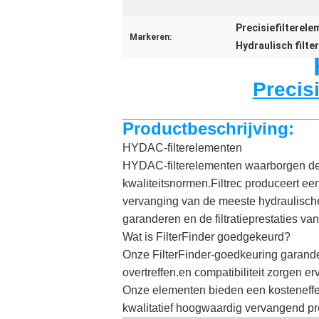
Precisiefilterele
Markeren:
Hydraulisch filte
Precisi
Productbeschrijving:
HYDAC-filterelementen
HYDAC-filterelementen waarborgen de 
kwaliteitsnormen.Filtrec produceert een
vervanging van de meeste hydraulische f
garanderen en de filtratieprestaties van h
Wat is FilterFinder goedgekeurd?
Onze FilterFinder-goedkeuring garande
overtreffen.en compatibiliteit zorgen er
Onze elementen bieden een kosteneffect
kwalitatief hoogwaardig vervangend pr