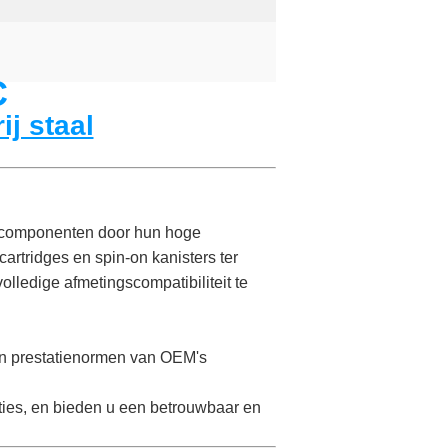
C
ij staal
e componenten door hun hoge
artridges en spin-on kanisters ter
olledige afmetingscompatibiliteit te
 en prestatienormen van OEM's
aties, en bieden u een betrouwbaar en