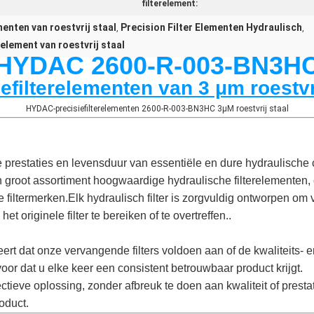
filterelement:
menten van roestvrij staal
Precision Filter Elementen Hydraulisch
,
,
relement van roestvrij staal
HYDAC 2600-R-003-BN3H
efilterelementen van 3 μm roestvr
HYDAC-precisiefilterelementen 2600-R-003-BN3HC 3μM roestvrij staal
prestaties en levensduur van essentiële en dure hydraulisch
 groot assortiment hoogwaardige hydraulische filterelementen, c
iltermerken.Elk hydraulisch filter is zorgvuldig ontworpen om v
et originele filter te bereiken of te overtreffen..
ert dat onze vervangende filters voldoen aan of de kwaliteits-
voor dat u elke keer een consistent betrouwbaar product krijgt.
ieve oplossing, zonder afbreuk te doen aan kwaliteit of prest
oduct.