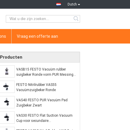
Dutch
ons
Vraag een offerte aan
Producten
VASB15 FESTO Vacuüm rubber
suigbeker Ronde vorm PUR Messing
geschroefd trunnion
FESTO Nitrilrubber VAS55
Vacuümzuigbeker Ronde
VAS40 FESTO PUR Vacuüm Pad
Zuigbeker Zwart
VAS30 FESTO Flat Suction Vacuum
Cup voor secundaire
vacuümbehandeling