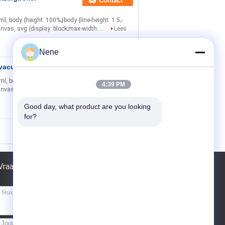
Contact
html, body {height: 100%;}body {line-height: 1.5;-
anvas, svg {display: block;max-width: ...
Lees
Nene
 vacuüm accessoires
Contact
html, body {height: 100%;}body {line-height: 1.5;-
4:39 PM
anvas, svg {display: block;max-width: ...
Lees
Good day, what product are you looking 
for?
Vraag een offerte aan
Stuur