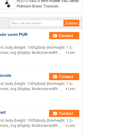
FESTO VAS15 Nitril Rubber VAS Series
Premium Brass Trunnion
Vacuümzuigbeker Voor Industrieel
Gebruik
nde vorm PUR
Contact
html, body {height: 100%;}body {line-height: 1.5;-
anvas, svg {display: block;max-width: ...
Lees
 Ronde
Contact
html, body {height: 100%;}body {line-height: 1.5;-
anvas, svg {display: block;max-width: ...
Lees
art
Contact
html, body {height: 100%;}body {line-height: 1.5;-
anvas, svg {display: block;max-width: ...
Lees