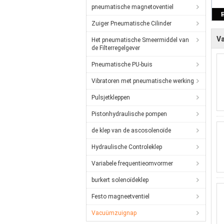
pneumatische magnetoventiel
Zuiger Pneumatische Cilinder
V
Het pneumatische Smeermiddel van
de Filterregelgever
Pneumatische PU-buis
Vibratoren met pneumatische werking
Pulsjetkleppen
Pistonhydraulische pompen
de klep van de ascosolenoïde
Hydraulische Controleklep
Variabele frequentieomvormer
burkert solenoïdeklep
Festo magneetventiel
Vacuümzuignap