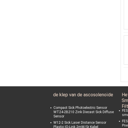
de klep van de ascosolenoïde
He
Sm
Fil
Compact Sick Photoelectric Sensor
FEST
WT24-2B210 Zink Diecast Sick Diffuse
sme
Sensor
FES
W12-2 Sick Laser Distance Sensor
Pne
Plastic IO-Link 2mW/Sr Kabel