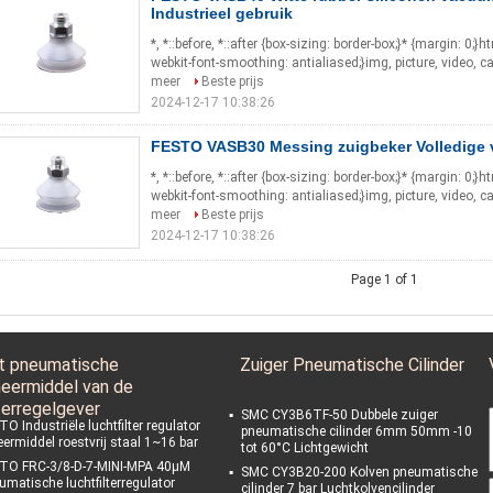
Industrieel gebruik
*, *::before, *::after {box-sizing: border-box;}* {margin: 0;}
webkit-font-smoothing: antialiased;}img, picture, video, c
meer
Beste prijs
2024-12-17 10:38:26
FESTO VASB30 Messing zuigbeker Volledige
*, *::before, *::after {box-sizing: border-box;}* {margin: 0;}
webkit-font-smoothing: antialiased;}img, picture, video, c
meer
Beste prijs
2024-12-17 10:38:26
Page 1 of 1
t pneumatische
Zuiger Pneumatische Cilinder
eermiddel van de
terregelgever
SMC CY3B6TF-50 Dubbele zuiger
O Industriële luchtfilter regulator
pneumatische cilinder 6mm 50mm -10
ermiddel roestvrij staal 1~16 bar
tot 60°C Lichtgewicht
TO FRC-3/8-D-7-MINI-MPA 40μM
SMC CY3B20-200 Kolven pneumatische
umatische luchtfilterregulator
cilinder 7 bar Luchtkolvencilinder