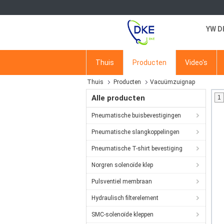
YW D
Thuis
Producten
Video's
Thuis
Producten
Vacuümzuignap
Alle producten
1
Pneumatische buisbevestigingen
Pneumatische slangkoppelingen
Pneumatische T-shirt bevestiging
Norgren solenoïde klep
Pulsventiel membraan
Hydraulisch filterelement
SMC-solenoïde kleppen