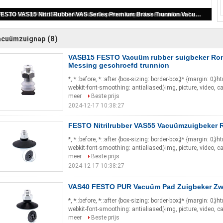
FESTO Nitrilrubber VAS55 Vacuümzuigbeker Ronde
VAS40 FESTO PUR Vacuüm Pad Zuigbeker Zwart
VAS30 FESTO Flat Suction Vacuum Cup voor secundaire vacuümbehandeling
FESTO VAS15 Nitril Rubber VAS Series Premium Brass Trunnion Vacuümzuigbeker Voor Industrieel Gebruik
VASB15 FESTO Vacuüm rubber suigbeker Ronde vorm PUR Messing geschroefd trunnion
(8)
acuümzuignap
VASB15 FESTO Vacuüm rubber suigbeker Ro
Messing geschroefd trunnion
*, *::before, *::after {box-sizing: border-box;}* {margin: 0;}
webkit-font-smoothing: antialiased;}img, picture, video, c
meer
Beste prijs
2024-12-17 10:38:27
FESTO Nitrilrubber VAS55 Vacuümzuigbeker
*, *::before, *::after {box-sizing: border-box;}* {margin: 0;}
webkit-font-smoothing: antialiased;}img, picture, video, c
meer
Beste prijs
2024-12-17 10:38:27
VAS40 FESTO PUR Vacuüm Pad Zuigbeker Zw
*, *::before, *::after {box-sizing: border-box;}* {margin: 0;}
webkit-font-smoothing: antialiased;}img, picture, video, c
meer
Beste prijs