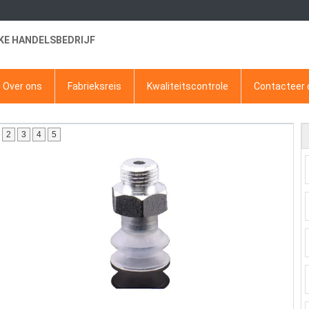
KE HANDELSBEDRIJF
Over ons
Fabrieksreis
Kwaliteitscontrole
Contacteer 
2
3
4
5