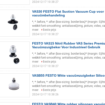
2024-12-17 10:38:27
VAS30 FESTO Flat Suction Vacuum Cup voor 
vacuümbehandeling
*, *::before, *::after {box-sizing: border-box;}* {margin: 0;}
webkit-font-smoothing: antialiased;}img, picture, video, c
meer
Beste prijs
2024-12-17 10:38:27
FESTO VAS15 Nitril Rubber VAS Series Premi
Vacuümzuigbeker Voor Industrieel Gebruik
*, *::before, *::after {box-sizing: border-box;}* {margin: 0;}
webkit-font-smoothing: antialiased;}img, picture, video, c
meer
Beste prijs
2024-12-17 10:38:27
VASB55 FESTO Witte vacuümzuigbeker Silico
*, *::before, *::after {box-sizing: border-box;}* {margin: 0;}
webkit-font-smoothing: antialiased;}img, picture, video, c
meer
Beste prijs
2024-12-17 10:38:26
FESTO VASB40 Witte rubber siliconen vacuü