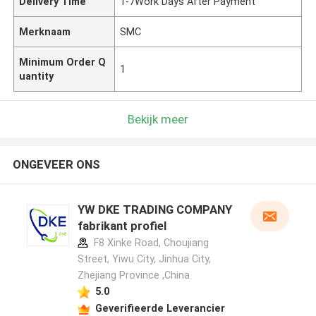
Delivery Time
1-7Work Days After Payment
Merknaam
SMC
Minimum Order Q
1
uantity
Bekijk meer
ONGEVEER ONS
YW DKE TRADING COMPANY
fabrikant profiel
F8 Xinke Road, Choujiang
Street, Yiwu City, Jinhua City,
Zhejiang Province ,China
5.0
Geverifieerde Leverancier