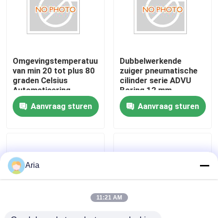
Over ons
fabriekstour
Omgevingstemperatuur
Dubbelwerkende
van min 20 tot plus 80
zuiger pneumatische
graden Celsius
cilinder serie ADVU
Kwaliteitscontrole
Automatisering
Boring 12 mm
Cylinder Series ADVU
Geoptimaliseerd voor
Aanvraag sturen
Aanvraag sturen
pneumatische
industriële machines
actuator ontworpen
en
Neem contact met ons op
voor
procesautomatisering
automatiseringsprocessen
Nieuws
Aria
Vraag een offerte
11:21 AM
Pneumatische buisbevestigingen