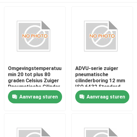
Omgevingstemperatuur
ADVU-serie zuiger
min 20 tot plus 80
pneumatische
graden Celsius Zuiger
cilinderboring 12 mm
Pneumatische Cilinder
ISO 6432 Standard
ISO 6432 standaard
Precision Engineered
Huis
Aanvraag sturen
Aanvraag sturen
dubbelwerkend
Industrial Automation
pneumatisch apparaat
Solution
voor machines
Producten
Video's