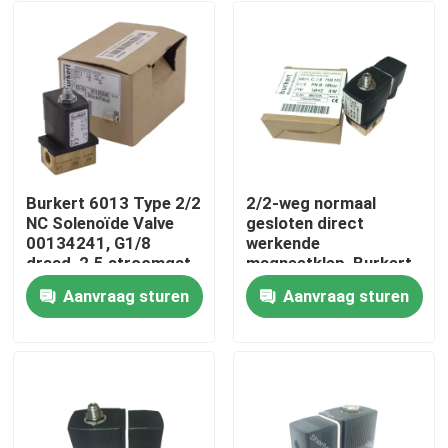
Burkert 6013 Type 2/2
2/2-weg normaal
NC Solenoïde Valve
gesloten direct
00134241, G1/8
werkende
draad, 2.5 stroomgat,
magneetklep, Burkert
FKM diafragma,
6013 00126092, G1/8
Aanvraag sturen
Aanvraag sturen
Messing behuizing,
schroefdraad, 3,0 mm
Huis
24V wisselstroom,
boring, messing
werkdruk 0~16bar
behuizing, FKM
afdichting, 24VAC 8W,
Producten
0-10 bar
Video's