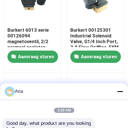
Over ons
Burkert 6013 serie
Burkert 00125301
fabriekstour
00126094
Industrial Solenoid
magnetoventil, 2/2
Valve, G1/4 Inch Port,
normaal gesloten
3.0 Flow Oriffice, FKM
Kwaliteitscontrole
rechtstreeks werkend
verzegelde messing
Aanvraag sturen
Aanvraag sturen
type, G1/8
behuizing, 24V DC
draadpoort, 3,0 mm
Power 8W, 0~6bar
opening, Messing
lage druk toepassing
Neem contact met ons op
lichaam met FKM
zegel, 220VAC 8W, 0-
10bar
Nieuws
Aria
Vraag een offerte
3:29 AM
Good day, what product are you looking 
Pneumatische buisbevestigingen