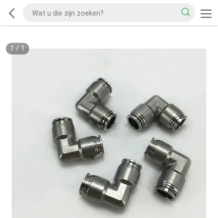
1
/
1