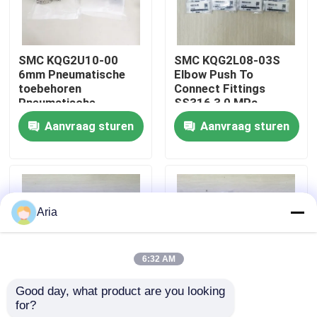
Over ons
SMC KQG2U10-00
SMC KQG2L08-03S
6mm Pneumatische
Elbow Push To
fabriekstour
toebehoren
Connect Fittings
Pneumatische
SS316 3,0 MPa
slangtoebehoren
Aanvraag sturen
Aanvraag sturen
Kwaliteitscontrole
Sluiters
Slangtoebehoren
Neem contact met ons op
Aria
Nieuws
6:32 AM
Vraag een offerte
Good day, what product are you looking 
for?
SMC KQG2L10-04S
SMC Originele
Pneumatische buisbevestigingen