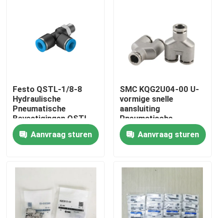
Festo QSTL-1/8-8
SMC KQG2U04-00 U-
Hydraulische
vormige snelle
Pneumatische
aansluiting
Bevestigingen QSTL
Pneumatische
Serie T Bevestiging R
bekleding van roestvrij
Aanvraag sturen
Aanvraag sturen
1/8 Mannelijk Tot 8
staal
mm
Huis
Producten
Video's