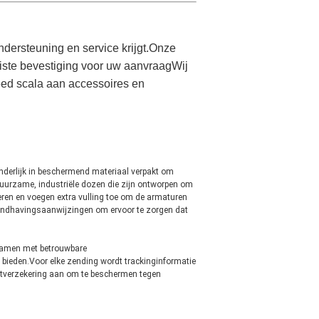
ndersteuning en service krijgt.Onze
ste bevestiging voor uw aanvraagWij
reed scala aan accessoires en
onderlijk in beschermend materiaal verpakt om
uurzame, industriële dozen die zijn ontworpen om
ren en voegen extra vulling toe om de armaturen
 handhavingsaanwijzingen om ervoor te zorgen dat
n samen met betrouwbare
 bieden.Voor elke zending wordt trackinginformatie
rtverzekering aan om te beschermen tegen