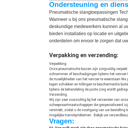
Ondersteuning en diens
Pneumatische slangtoepassingen Tech
Wanneer u bij ons pneumatische slangfi
deskundige medewerkers kunnen al uw 
bieden installaties op locatie en uitg
onderdelen om ervoor te zorgen dat uw p
Verpakking en verzending:
Verpakking:
Onze pneumatische buizen zijn zorgvuldig verpakt 
schrammen of beschadigingen tijdens het vervoer 
de moeilijkheden van het vervoer te weerstaan.We
tegen schokken en trillingen te beschermenDe buit
tijdens de behandeling de juiste zorg wordt gedrag
Verzending:
Wij zijn zeer voorzichtig bij het verzenden van o
scheepvaartmaatschappijen die gespecialiseerd zij
verstrekt, zodat u de voortgang van uw bestellin
mogelijke transitproblemen.. Bekijk uw verzendkeuz
Vragen: