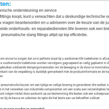
ten:
nische ondersteuning en service
ttings koopt, kunt u verwachten dat u deskundige technische o
vragen beantwoorden en u adviseren over de keuze van de jui
ebreide onderhouds- en reparatiediensten.We leveren ook een b
neumatische slang fittings altijd op top efficiëntie.
om ervoor te zorgen dat ze in perfecte staat bij u aankomen.Elk toebehoren is afz
te voorkomenDe toebehoren worden vervolgens gegroepeerd en veilig geplaatst in d
 gebruiken voldoende dempingsmaterialen om de beweging in de doos te minimalise
enkant van de verpakking is duidelijk gemarkeerd met de productinformatie en de
en.
nze pneumatische buizen om een tijdige en veilige levering te garanderen.We werke
n in het verwerken van industriële componenten om een scala aan verzendopties te
g kunt volgen totdat deze aankomt op uw bestemming.We bieden ook een scheepvaa
es bij de kassa en selecteer de optie die het beste aan uw behoeften voldoet.