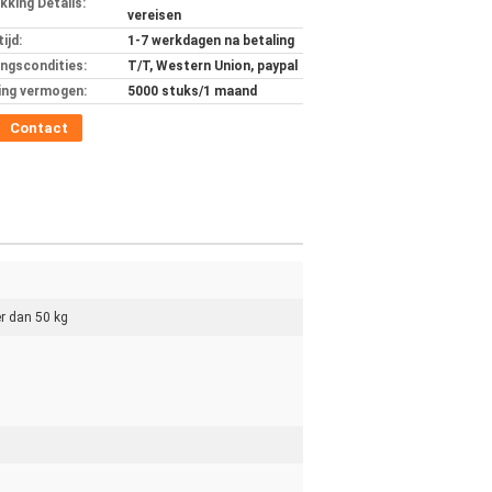
kking Details:
vereisen
ijd:
1-7 werkdagen na betaling
ingscondities:
T/T, Western Union, paypal
ing vermogen:
5000 stuks/1 maand
Contact
r dan 50 kg