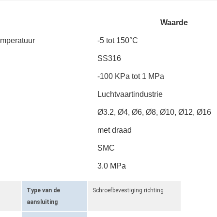
Waarde
emperatuur
-5 tot 150°C
SS316
-100 KPa tot 1 MPa
Luchtvaartindustrie
Ø3.2, Ø4, Ø6, Ø8, Ø10, Ø12, Ø16
met draad
SMC
3.0 MPa
Type van de
Schroefbevestiging richting
aansluiting