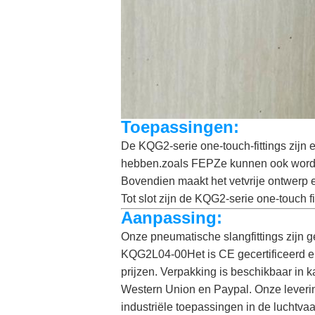
Toepassingen:
De KQG2-serie one-touch-fittings zijn 
hebben.zoals FEPZe kunnen ook worden
Bovendien maakt het vetvrije ontwerp e
Tot slot zijn de KQG2-serie one-touch f
Aanpassing:
Onze pneumatische slangfittings zij
KQG2L04-00Het is CE gecertificeerd en
prijzen. Verpakking is beschikbaar in k
Western Union en Paypal. Onze leverin
industriële toepassingen in de luchtvaa