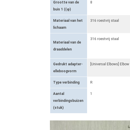
Grootte van de
8
buis 1 ((φ)
Materiaal van het
316 roestvrij staal
lichaam
316 roestvrij staal
Materiaal van de
draaddelen
Gedrukt adapter-
[Universal Elbows] Elbow
elleboogvorm
Type verbinding
R
Aantal
1
verbindingsbuizen
(stuk)