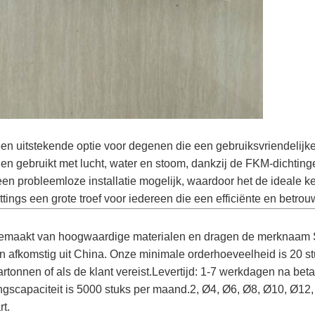
een uitstekende optie voor degenen die een gebruiksvriendelijk
 gebruikt met lucht, water en stoom, dankzij de FKM-dichting
en probleemloze installatie mogelijk, waardoor het de ideale 
ittings een grote troef voor iedereen die een efficiënte en betro
n gemaakt van hoogwaardige materialen en dragen de merknaam
 afkomstig uit China. Onze minimale orderhoeveelheid is 20 s
artonnen of als de klant vereist.Levertijd: 1-7 werkdagen na bet
gscapaciteit is 5000 stuks per maand.2, Ø4, Ø6, Ø8, Ø10, Ø12
rt.