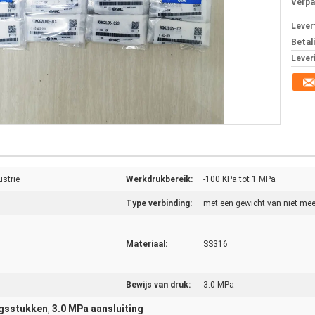
Verpa
Levert
Betal
Lever
strie
Werkdrukbereik:
-100 KPa tot 1 MPa
Type verbinding:
met een gewicht van niet mee
Materiaal:
SS316
Bewijs van druk:
3.0 MPa
ngsstukken
3.0 MPa aansluiting
,