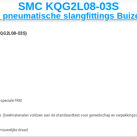
SMC KQG2L08-03S
pneumatische slangfittings Buiz
(KQG2L08-03S)
 speciale FKM.
. (Deelmaterialen voldoen aan de standaardtest voor gereedschap en verpakkingsc
vrouwelijke draad.