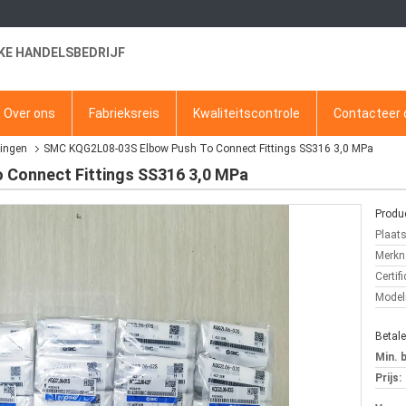
KE HANDELSBEDRIJF
Over ons
Fabrieksreis
Kwaliteitscontrole
Contacteer 
ingen
SMC KQG2L08-03S Elbow Push To Connect Fittings SS316 3,0 MPa
Connect Fittings SS316 3,0 MPa
Produc
Plaat
Merkn
Certifi
Mode
Betal
Min. 
Prijs: