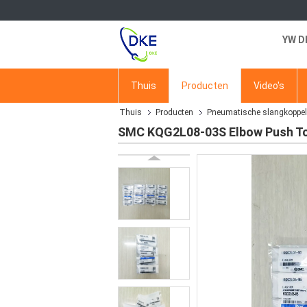
YW D
Thuis
Producten
Video's
Thuis
Producten
Pneumatische slangkoppel
SMC KQG2L08-03S Elbow Push To 