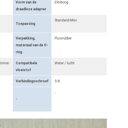
Vorm van de
Elmboog.
draadloze adapter
Standard/Mini
Toepassing
Verpakking,
Fluorrubber
materiaal van de O-
ring
 Union
Compatibele
Water / lucht
vloeistof
Verbindingsschroef
3/8
-
-