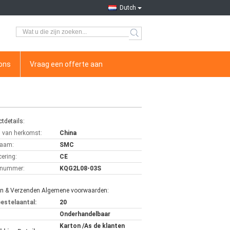
Dutch
ons
Vraag een offerte aan
tdetails:
s van herkomst:
China
aam:
SMC
cering:
CE
lnummer:
KQG2L08-03S
en & Verzenden Algemene voorwaarden:
bestelaantal:
20
Onderhandelbaar
Karton /As de klanten