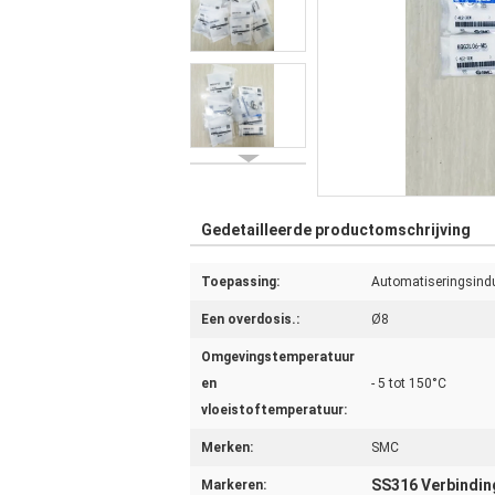
Gedetailleerde productomschrijving
Toepassing:
Automatiseringsindu
Een overdosis.:
Ø8
Omgevingstemperatuur
en
- 5 tot 150°C
vloeistoftemperatuur:
Merken:
SMC
SS316 Verbindi
Markeren: