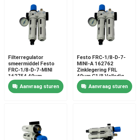
Filterregulator
Festo FRC-1/8-D-7-
smeermiddel Festo
MINI-A 162762
FRC-1/8-D-7-MINI
Zinklegering FRL
162754 40μm
40μm G1/8 Volledig
Handmatige afvoer
automatische afvoer
Aanvraag sturen
Aanvraag sturen
G1/8 0,5-7bar
0,5-7bar Met
800L/min Met meting
drukmeter
Huis
die gegoten zink
Producten
Video's