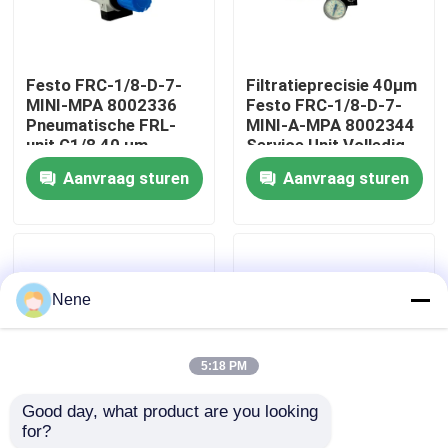
Over ons
Festo FRC-1/8-D-7-
Filtratieprecisie 40μm
MINI-MPA 8002336
Festo FRC-1/8-D-7-
fabriekstour
Pneumatische FRL-
MINI-A-MPA 8002344
unit G1/8 40 µm
Service Unit Volledig
Handmatige afvoer
Automatische Afvoer
Aanvraag sturen
Aanvraag sturen
Kwaliteitscontrole
0,5-7 bar Zinklegering
G1/8 0,5-7bar Met
met MPA-manometer
MPA Manometer
Zinklegering
Neem contact met ons op
Nene
Nieuws
5:18 PM
Vraag een offerte
Good day, what product are you looking 
for?
G 1/4 FRL-eenheid
Festo FRC-1/4-D-7-
Pneumatische buisbevestigingen