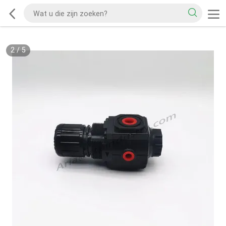
2
/
5