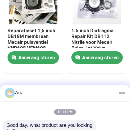
Over ons
Reparatieset 1,5 inch
1.5 inch Diafragma
fabriekstour
DB18M membraan
Repair Kit DB112
Mecair pulsventiel
Nitrile voor Mecair
VNP608 VEM608
Pulse Jet Valve
Kwaliteitscontrole
VNP708 VEM708
VNP212 VEM212 NBR
Aanvraag sturen
Aanvraag sturen
VITON VNP312
VEM312
Neem contact met ons op
Nieuws
Aria
Vraag een offerte
10:11 PM
Good day, what product are you looking 
Pneumatische buisbevestigingen