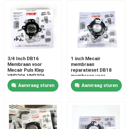
3/4 Inch DB16
1 inch Mecair
Membraan voor
membraan
Mecair Puls Klep
reparatieset DB18
VNP206 VNP306
membraan voor
VNP306 VEM306
Mecair pulsventiel
Aanvraag sturen
Aanvraag sturen
VNP208 VNP308
Huis
VEM208 VEM308
VNP408 VEM408
Producten
Video's