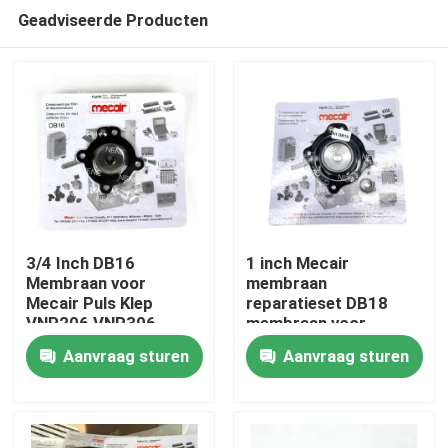
Geadviseerde Producten
3/4 Inch DB16
1 inch Mecair
Membraan voor
membraan
Mecair Puls Klep
reparatieset DB18
Huis
VNP206 VNP306
membraan voor
VNP306 VEM306
Mecair pulsventiel
Aanvraag sturen
Aanvraag sturen
VNP208 VNP308
Producten
VEM208 VEM308
VNP408 VEM408
Video's