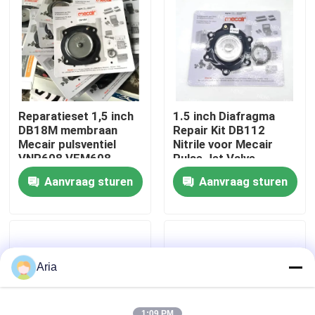
Over ons
fabriekstour
Reparatieset 1,5 inch
1.5 inch Diafragma
Kwaliteitscontrole
DB18M membraan
Repair Kit DB112
Mecair pulsventiel
Nitrile voor Mecair
VNP608 VEM608
Pulse Jet Valve
VNP708 VEM708
VNP212 VEM212 NBR
Neem contact met ons op
Aanvraag sturen
Aanvraag sturen
VITON VNP312
VEM312
Nieuws
Vraag een offerte
Aria
Pneumatische buisbevestigingen
1:09 PM