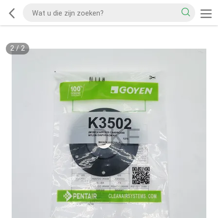
2
/
2