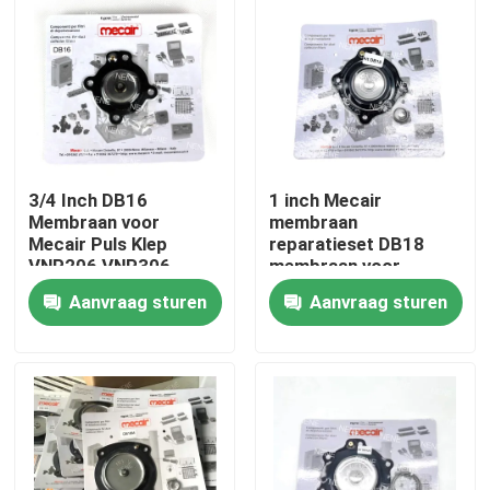
3/4 Inch DB16
1 inch Mecair
Membraan voor
membraan
Mecair Puls Klep
reparatieset DB18
VNP206 VNP306
membraan voor
VNP306 VEM306
Mecair pulsventiel
Aanvraag sturen
Aanvraag sturen
VNP208 VNP308
VEM208 VEM308
Huis
VNP408 VEM408
Producten
Video's