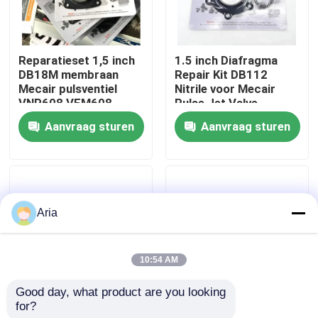
Over ons
Reparatieset 1,5 inch
1.5 inch Diafragma
DB18M membraan
Repair Kit DB112
fabriekstour
Mecair pulsventiel
Nitrile voor Mecair
VNP608 VEM608
Pulse Jet Valve
VNP708 VEM708
VNP212 VEM212 NBR
Aanvraag sturen
Aanvraag sturen
Kwaliteitscontrole
VITON VNP312
VEM312
Neem contact met ons op
Aria
Nieuws
10:54 AM
Vraag een offerte
Good day, what product are you looking 
for?
MECAIR reparatie kit 1
Mecair 2 inch
Pneumatische buisbevestigingen