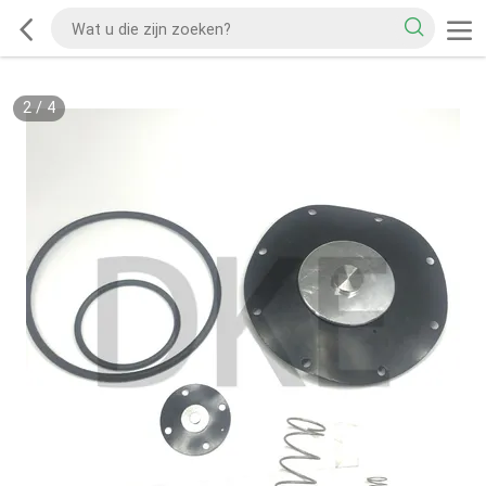
2
/
4