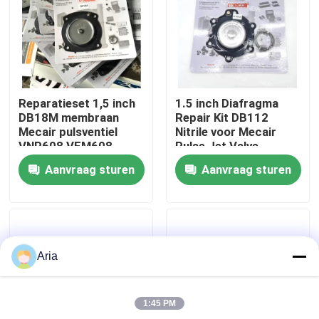
Over ons
fabriekstour
Reparatieset 1,5 inch
1.5 inch Diafragma
DB18M membraan
Repair Kit DB112
Kwaliteitscontrole
Mecair pulsventiel
Nitrile voor Mecair
VNP608 VEM608
Pulse Jet Valve
VNP708 VEM708
VNP212 VEM212 NBR
Aanvraag sturen
Aanvraag sturen
VITON VNP312
Neem contact met ons op
VEM312
Nieuws
Aria
Vraag een offerte
1:45 PM
Pneumatische buisbevestigingen