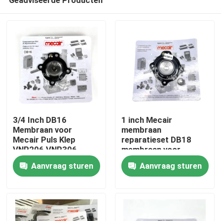
3/4 Inch DB16
1 inch Mecair
Membraan voor
membraan
Mecair Puls Klep
reparatieset DB18
VNP206 VNP306
membraan voor
Huis
VNP306 VEM306
Mecair pulsventiel
Aanvraag sturen
Aanvraag sturen
VNP208 VNP308
VEM208 VEM308
Producten
VNP408 VEM408
Video's