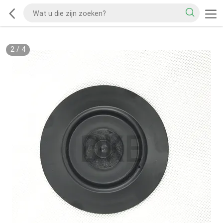
2
/
4