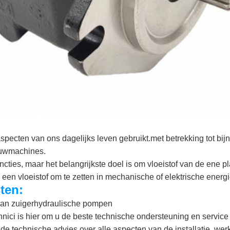
pecten van ons dagelijks leven gebruikt.met betrekking tot bij
ouwmachines.
cties, maar het belangrijkste doel is om vloeistof van de ene p
 een vloeistof om te zetten in mechanische of elektrische energi
ten:
van zuigerhydraulische pompen
nici is hier om u de beste technische ondersteuning en service
e technische advies over alle aspecten van de installatie, we