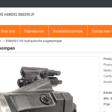
KE HANDELSBEDRIJF
Over ons
Fabrieksreis
Kwaliteitscontrole
Contacteer 
n
R986901193 Hydraulische zuigerpompen
rpompen
Produc
Plaat
Merkn
Certifi
Mode
Betal
Min. 
Prijs: