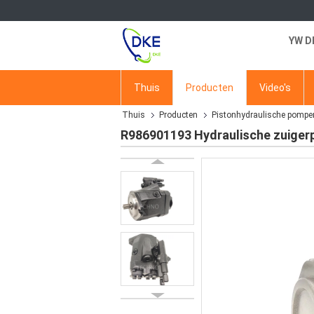
YW D
Thuis
Producten
Video's
Thuis
Producten
Pistonhydraulische pompe
R986901193 Hydraulische zuige