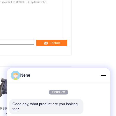
Contact
Nene
11:09 PM
Rexroth
R986901185
Good day, what product are you looking 
R986901181 Kolven
Hydraulische
for?
Hydraulische
zuigerbrandstofpom