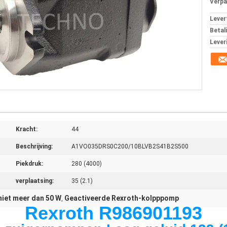
Verpa
Levert
Betal
Lever
Kracht:
44
Beschrijving:
A1VO035DRS0C200/10BLVB2S41B2S500
Piekdruk:
280 (4000)
verplaatsing:
35 (2.1)
niet meer dan 50 W
Geactiveerde Rexroth-kolpppomp
,
Rexroth R986901193