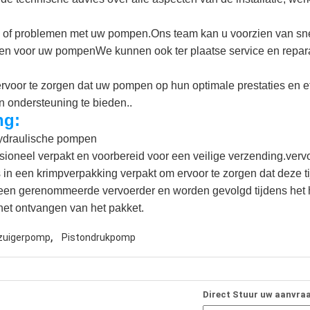
n of problemen met uw pompen.Ons team kan u voorzien van snel
en voor uw pompenWe kunnen ook ter plaatse service en repara
voor te zorgen dat uw pompen op hun optimale prestaties en ef
n ondersteuning te bieden..
ng:
hydraulische pompen
sioneel verpakt en voorbereid voor een veilige verzending.verv
 een krimpverpakking verpakt om ervoor te zorgen dat deze tijd
een gerenommeerde vervoerder en worden gevolgd tijdens het h
r het ontvangen van het pakket.
,
zuigerpomp
Pistondrukpomp
Direct Stuur uw aanvra