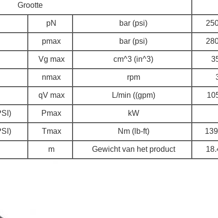
Grootte
pN
bar (psi)
250
pmax
bar (psi)
280
Vg max
cm^3 (in^3)
35
nmax
rpm
qV max
L/min ((gpm)
105
PSI)
Pmax
kW
PSI)
Tmax
Nm (lb-ft)
139
m
Gewicht van het product
18.