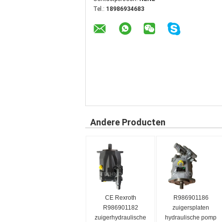
Tel.:
18986934683
Andere Producten
CE Rexroth
R986901186
R986901182
zuigersplaten
zuigerhydraulische
hydraulische pomp