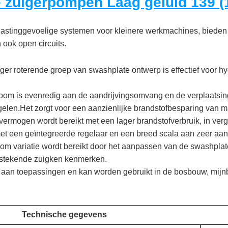
 zuigerpompen Laag geluid 139 (
lastinggevoelige systemen voor kleinere werkmachines, bieden 
ook open circuits.
er roterende groep van swashplate ontwerp is effectief voor hy
om is evenredig aan de aandrijvingsomvang en de verplaatsin
gelen.Het zorgt voor een aanzienlijke brandstofbesparing van
ermogen wordt bereikt met een lager brandstofverbruik, in verg
t een geïntegreerde regelaar en een breed scala aan zeer aan
oom variatie wordt bereikt door het aanpassen van de swashplat
tstekende zuigken kenmerken.
 aan toepassingen en kan worden gebruikt in de bosbouw, mij
Technische gegevens