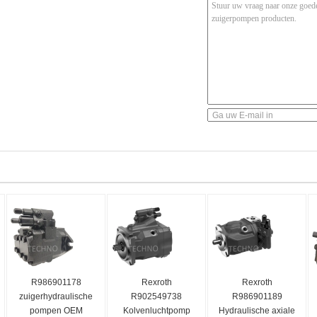
R986901178
Rexroth
Rexroth
zuigerhydraulische
R902549738
R986901189
pompen OEM
Kolvenluchtpomp
Hydraulische axiale