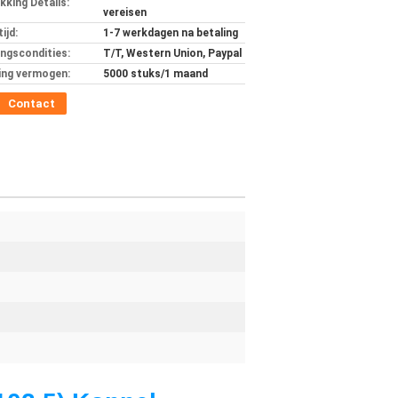
kking Details:
vereisen
ijd:
1-7 werkdagen na betaling
ingscondities:
T/T, Western Union, Paypal
ing vermogen:
5000 stuks/1 maand
Contact