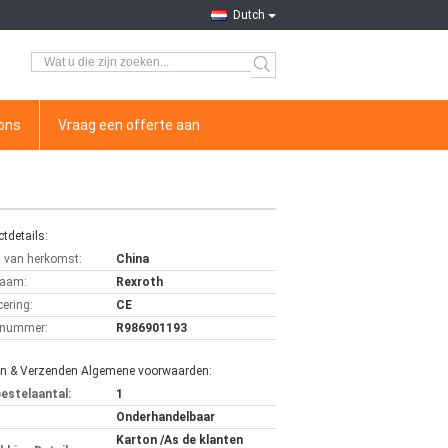
Dutch
ons
Vraag een offerte aan
tdetails:
s van herkomst:
China
aam:
Rexroth
cering:
CE
lnummer:
R986901193
en & Verzenden Algemene voorwaarden:
bestelaantal:
1
Onderhandelbaar
Karton /As de klanten