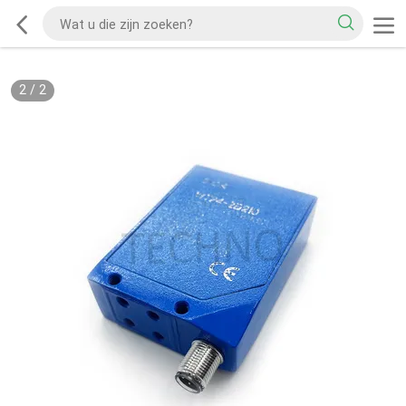
2
/
2