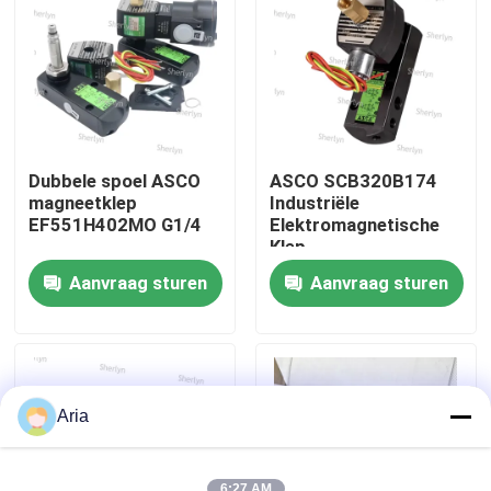
Over ons
fabriekstour
Dubbele spoel ASCO
ASCO SCB320B174
Kwaliteitscontrole
magneetklep
Industriële
EF551H402MO G1/4
Elektromagnetische
Klep
Corrosiebestendig
Neem contact met ons op
Aanvraag sturen
Aanvraag sturen
Materiaal Chemisch
Procesbesturing
Toepasbaar
Nieuws
Vraag een offerte
Aria
Pneumatische buisbevestigingen
6:27 AM