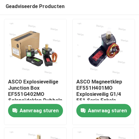
Geadviseerde Producten
ASCO Explosieveilige
ASCO Magneetklep
Junction Box
EF551H401MO
EF551G402MO
Explosieveilig G1/4
Huis
Solenoïdeklep Dubbele
551 Serie Enkele
Spoel 1/4
Spoel
Aanvraag sturen
Aanvraag sturen
Producten
Video's