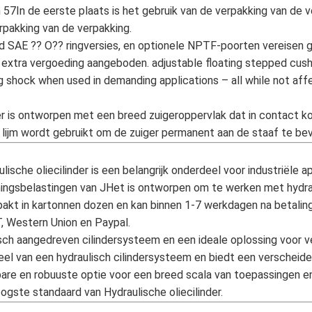
 57In de eerste plaats is het gebruik van de verpakking van de 
rpakking van de verpakking.
rd SAE ?? O?? ringversies, en optionele NPTF-poorten vereisen
xtra vergoeding aangeboden. adjustable floating stepped cushio
ng shock when used in demanding applications – all while not af
er is ontworpen met een breed zuigeroppervlak dat in contact k
lijm wordt gebruikt om de zuiger permanent aan de staaf te be
che oliecilinder is een belangrijk onderdeel voor industriële a
ningsbelastingen van JHet is ontworpen om te werken met hydra
pakt in kartonnen dozen en kan binnen 1-7 werkdagen na betali
, Western Union en Paypal.
lisch aangedreven cilindersysteem en een ideale oplossing voor v
eel van een hydraulisch cilindersysteem en biedt een verscheide
bare en robuuste optie voor een breed scala van toepassingen e
ogste standaard van Hydraulische oliecilinder.