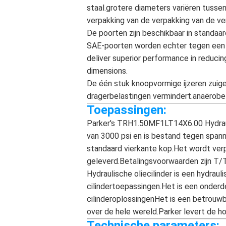
staal.grotere diameters variëren tussen
verpakking van de verpakking van de ve
De poorten zijn beschikbaar in standaa
SAE-poorten worden echter tegen een e
deliver superior performance in reduci
dimensions.
De één stuk knoopvormige ijzeren zuig
dragerbelastingen vermindert.anaërobe 
Toepassingen:
Parker's TRH1.50MF1LT14X6.00 Hydraulis
van 3000 psi en is bestand tegen span
standaard vierkante kop.Het wordt ver
geleverd.Betalingsvoorwaarden zijn T/T
Hydraulische oliecilinder is een hydrau
cilindertoepassingen.Het is een onderd
cilinderoplossingenHet is een betrouw
over de hele wereld.Parker levert de ho
Technische parameters: