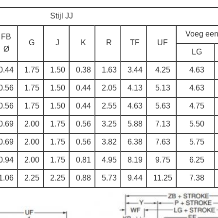
Stijl JJ
Voeg een
FB
G
J
K
R
TF
UF
Ø
LG
0.44
1.75
1.50
0.38
1.63
3.44
4.25
4.63
0.56
1.75
1.50
0.44
2.05
4.13
5.13
4.63
0.56
1.75
1.50
0.44
2.55
4.63
5.63
4.75
0.69
2.00
1.75
0.56
3.25
5.88
7.13
5.50
0.69
2.00
1.75
0.56
3.82
6.38
7.63
5.75
0.94
2.00
1.75
0.81
4.95
8.19
9.75
6.25
1.06
2.25
2.25
0.88
5.73
9.44
11.25
7.38