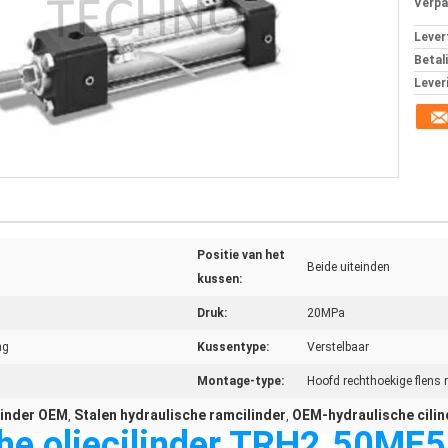
Verpa
Levert
Betal
Lever
Positie van het
Beide uiteinden
kussen:
Druk:
20MPa
ng
Kussentype:
Verstelbaar
Montage-type:
Hoofd rechthoekige flens
linder OEM
Stalen hydraulische ramcilinder
OEM-hydraulische cilin
,
,
che oliecilinder TRH2.50ME