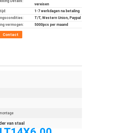
kking Details:
vereisen
ijd:
1-7 werkdagen na betaling
ingscondities:
T/T, Western Union, Paypal
ing vermogen:
5000pcs per maand
Contact
 montage
der van staal
5LT14X6.00