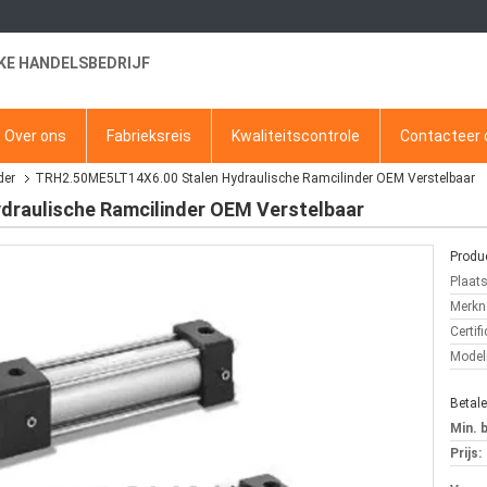
KE HANDELSBEDRIJF
Over ons
Fabrieksreis
Kwaliteitscontrole
Contacteer 
der
TRH2.50ME5LT14X6.00 Stalen Hydraulische Ramcilinder OEM Verstelbaar
raulische Ramcilinder OEM Verstelbaar
Produc
Plaat
Merkn
Certifi
Mode
Betal
Min. 
Prijs: