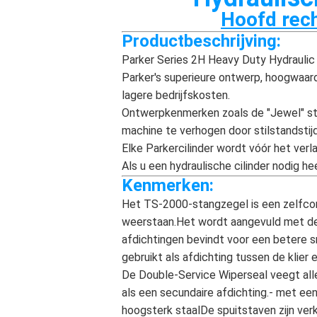
Hoofd rech
Productbeschrijving:
Parker Series 2H Heavy Duty Hydraulic
Parker's superieure ontwerp, hoogwaard
lagere bedrijfskosten.
Ontwerpkenmerken zoals de "Jewel" sta
machine te verhogen door stilstandstij
Elke Parkercilinder wordt vóór het ver
Als u een hydraulische cilinder nodig h
Kenmerken:
Het TS-2000-stangzegel is een zelfco
weerstaan.Het wordt aangevuld met de 
afdichtingen bevindt voor een betere s
gebruikt als afdichting tussen de klier
De Double-Service Wiperseal veegt alle
als een secundaire afdichting.- met ee
hoogsterk staalDe spuitstaven zijn verkr