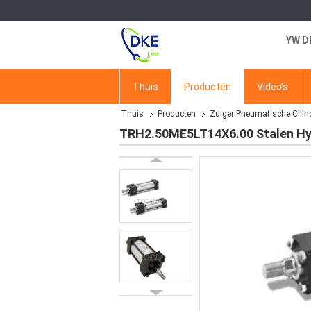
YW D
Thuis
Producten
Video's
Thuis
Producten
Zuiger Pneumatische Cilin
TRH2.50ME5LT14X6.00 Stalen Hyd