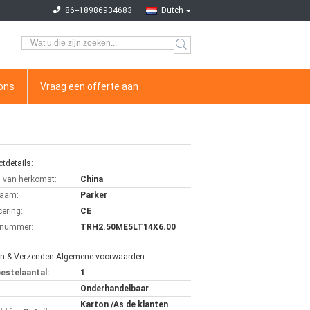
86--18986934683
Dutch
ons
Vraag een offerte aan
tdetails:
s van herkomst:
China
aam:
Parker
cering:
CE
lnummer:
TRH2.50ME5LT14X6.00
en & Verzenden Algemene voorwaarden:
bestelaantal:
1
Onderhandelbaar
Karton /As de klanten