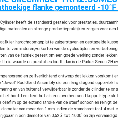
thoekige flanke gemonteerd -10°F
 Cylinder heeft de standaard gesteld voor prestaties, duurzaam
ige materialen en strenge productiepraktijken zorgen voor een l
afklier, hardchroomgeplatte zuigerstaven en gestapelde kussen
den te verminderen,verkorten van de cyclustijden en verbetering 
laten van de fabriek getest om een goede werking zonder lekken
eeft die waarde en prestaties biedt, dan is de Parker Series 2H 
mpenserend en zelfverlichtend ontwerp dat lekken voorkomt en
"Jewel" Rod Gland Assembly die een lang dragend oppervlak he
mering en van buitenaf verwijderbaar is zonder de cilinder te o
 en het hoofd en dient het als een overheersend koppel-type slot
 oliefilm op de extend stroke van de staaf schoon en reinigt de 
n diameter van meer dan 1 mm, indien de standaardstaaf 4 met ein
ijgbaar in een diameter van 0,625 ̊ tot 4.000 ̊ en zijn vervaardigd