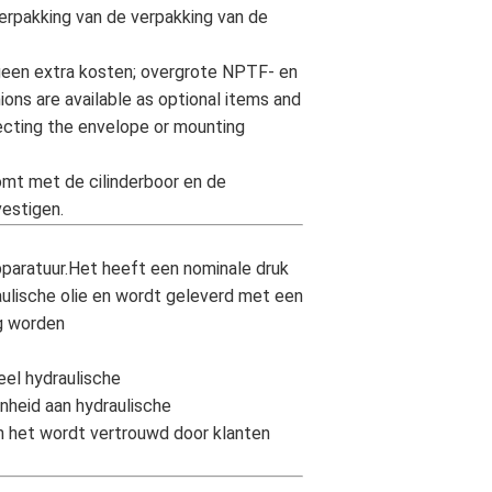
verpakking van de verpakking van de
 geen extra kosten; overgrote NPTF- en
ns are available as optional items and
fecting the envelope or mounting
omt met de cilinderboor en de
vestigen.
pparatuur.Het heeft een nominale druk
ulische olie en wordt geleverd met een
ng worden
eel hydraulische
nheid aan hydraulische
n het wordt vertrouwd door klanten