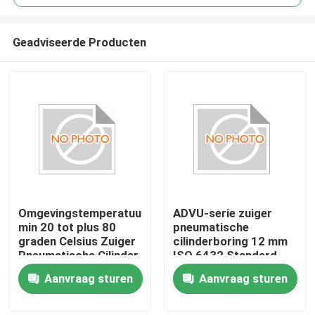
Geadviseerde Producten
Omgevingstemperatuur
ADVU-serie zuiger
Huis
min 20 tot plus 80
pneumatische
graden Celsius Zuiger
cilinderboring 12 mm
Pneumatische Cilinder
ISO 6432 Standard
Producten
ISO 6432 standaard
Precision Engineered
Aanvraag sturen
Aanvraag sturen
dubbelwerkend
Industrial Automation
pneumatisch apparaat
Solution
Video's
voor machines