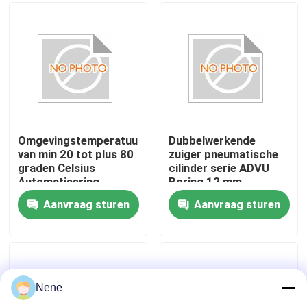
Over ons
fabriekstour
Kwaliteitscontrole
Omgevingstemperatuur
Dubbelwerkende
van min 20 tot plus 80
zuiger pneumatische
graden Celsius
cilinder serie ADVU
Neem contact met ons op
Automatisering
Boring 12 mm
Cylinder Series ADVU
Geoptimaliseerd voor
Aanvraag sturen
Aanvraag sturen
pneumatische
industriële machines
Nieuws
actuator ontworpen
en
voor
procesautomatisering
automatiseringsprocessen
Vraag een offerte
Nene
Pneumatische buisbevestigingen