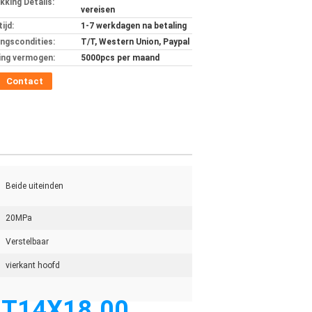
kking Details:
vereisen
ijd:
1-7 werkdagen na betaling
ingscondities:
T/T, Western Union, Paypal
ing vermogen:
5000pcs per maand
Contact
Beide uiteinden
20MPa
Verstelbaar
vierkant hoofd
1LT14X18.00