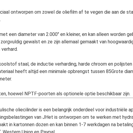
aal ontworpen om zowel de oliefilm af te vegen die aan de staa
.
 met een diameter van 2.000" en kleiner, en kan alleen worden geb
 zorgvuldig gewalst en ze zijn allemaal gemaakt van hoogwaardig
 verhard.
olstof staal, de inductie verharding, harde chroom en polijste
materiaal heeft altijd een minimale opbrengst tussen 85Grote dia
meter.
en, hoewel NPTF-poorten als optionele optie beschikbaar zijn.
che oliecilinder is een belangrijk onderdeel voor industriële a
ningsbelastingen van JHet is ontworpen om te werken met hydra
pakt in kartonnen dozen en kan binnen 1-7 werkdagen na betali
, Western Union en Paypal.