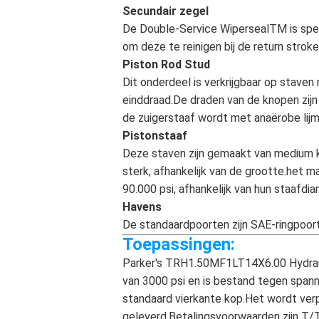
Secundair zegel
De Double-Service WipersealTM is speci
om deze te reinigen bij de return stroke
Piston Rod Stud
Dit onderdeel is verkrijgbaar op staven
einddraad.De draden van de knopen zijn
de zuigerstaaf wordt met anaërobe lijm
Pistonstaaf
Deze staven zijn gemaakt van medium ko
sterk, afhankelijk van de grootte.het 
90.000 psi, afhankelijk van hun staafdia
Havens
De standaardpoorten zijn SAE-ringpoort
Toepassingen:
Parker's TRH1.50MF1LT14X6.00 Hydraulis
van 3000 psi en is bestand tegen span
standaard vierkante kop.Het wordt ver
geleverd.Betalingsvoorwaarden zijn T/T