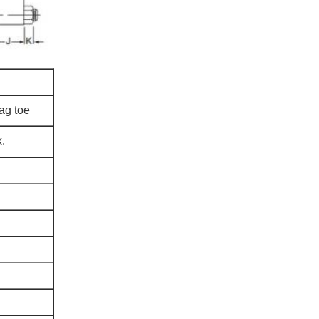
ag toe
.