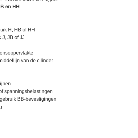
 HB en HH
ruik H, HB of HH
 J, JB of JJ
lensoppervlakte
iddellijn van de cilinder
ijnen
 of spanningsbelastingen
gebruik BB-bevestigingen
g