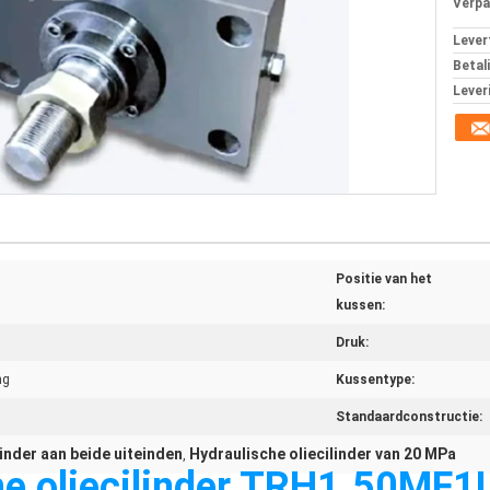
Verpa
Levert
Betal
Lever
Positie van het
kussen:
Druk:
ng
Kussentype:
Standaardconstructie:
linder aan beide uiteinden
Hydraulische oliecilinder van 20 MPa
,
he oliecilinder TRH1.50MF