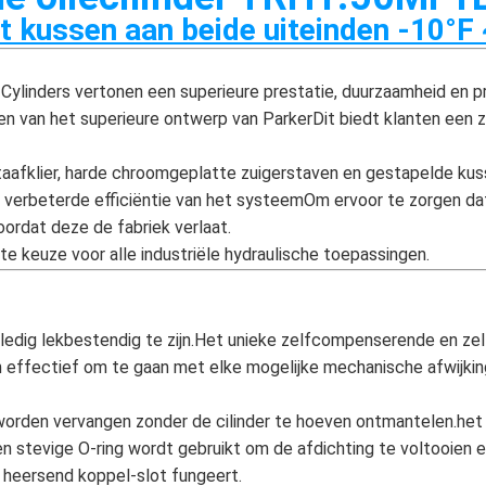
kussen aan beide uiteinden -10°F
 Cylinders vertonen een superieure prestatie, duurzaamheid en
ren van het superieure ontwerp van ParkerDit biedt klanten een 
 staafklier, harde chroomgeplatte zuigerstaven en gestapelde k
verbeterde efficiëntie van het systeemOm ervoor te zorgen dat de
oordat deze de fabriek verlaat.
ste keuze voor alle industriële hydraulische toepassingen.
edig lekbestendig te zijn.Het unieke zelfcompenserende en zel
en effectief om te gaan met elke mogelijke mechanische afwijking
 worden vervangen zonder de cilinder te hoeven ontmantelen.het
n stevige O-ring wordt gebruikt om de afdichting te voltooien e
n heersend koppel-slot fungeert.