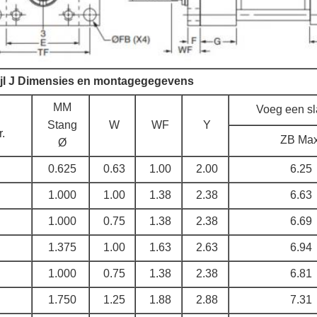
ijl J Dimensies en montagegegevens
MM
Voeg een sl
Stang
W
WF
Y
r.
ZB Max
Ø
0.625
0.63
1.00
2.00
6.25
1.000
1.00
1.38
2.38
6.63
1.000
0.75
1.38
2.38
6.69
1.375
1.00
1.63
2.63
6.94
1.000
0.75
1.38
2.38
6.81
1.750
1.25
1.88
2.88
7.31