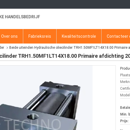
KE HANDELSBEDRIJF
Over ons
Fabrieksreis
Kwaliteitscontrole
Contacteer 
der
Beide uiteinden Hydraulische oliecilinder TRH1.50MF1LT14X18.00 Primaire 
iecilinder TRH1.50MF1LT14X18.00 Primaire afdichting 
Produc
Plaat
Merkn
Certifi
Mode
Betal
Min. 
Prijs: