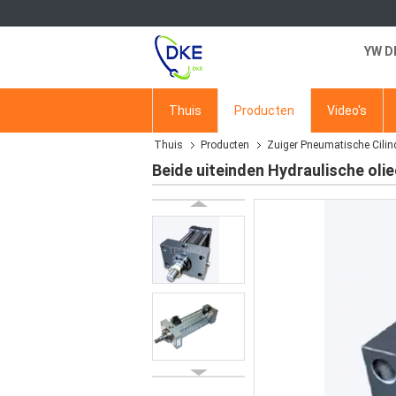
YW D
Thuis
Producten
Video's
Thuis
Producten
Zuiger Pneumatische Cilin
Beide uiteinden Hydraulische ol