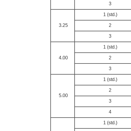
3
1 (std.)
3.25
2
3
1 (std.)
4.00
2
3
1 (std.)
2
5.00
3
4
1 (std.)