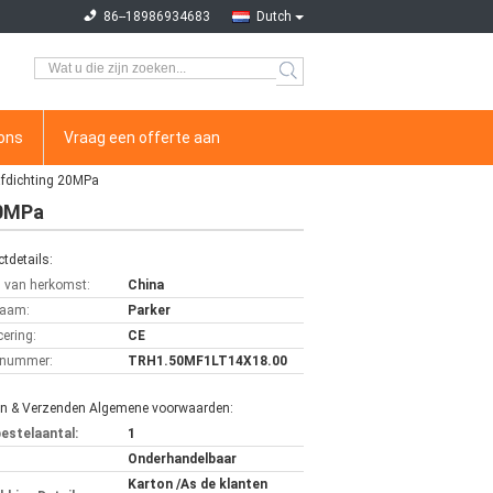
86--18986934683
Dutch
ons
Vraag een offerte aan
afdichting 20MPa
20MPa
tdetails:
s van herkomst:
China
aam:
Parker
cering:
CE
lnummer:
TRH1.50MF1LT14X18.00
en & Verzenden Algemene voorwaarden:
bestelaantal:
1
Onderhandelbaar
Karton /As de klanten