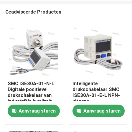
Geadviseerde Producten
SMC ISE30A-01-N-L
Intelligente
Digitale positieve
drukschakelaar SMC
Huis
drukschakelaar van
ISE30A-01-E-L NPN-
industriële kwaliteit
uitgang
NPN Uitgang 1MPa
Aanvraag sturen
Aanvraag sturen
Producten
Bereik Pneumatisch
systeem Spesiale
drukbewaking
Video's